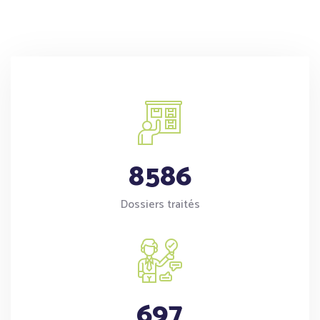
8
5
8
6
Dossiers traités
6
9
7